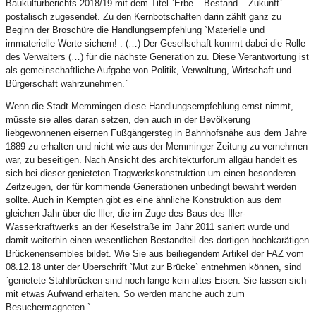
Baukulturberichts 2018/19 mit dem Titel `Erbe – Bestand – Zukunft`
postalisch zugesendet. Zu den Kernbotschaften darin zählt ganz zu
Beginn der Broschüre die Handlungsempfehlung `Materielle und
immaterielle Werte sichern! : (…) Der Gesellschaft kommt dabei die Rolle
des Verwalters (…) für die nächste Generation zu. Diese Verantwortung ist
als gemeinschaftliche Aufgabe von Politik, Verwaltung, Wirtschaft und
Bürgerschaft wahrzunehmen.`
Wenn die Stadt Memmingen diese Handlungsempfehlung ernst nimmt,
müsste sie alles daran setzen, den auch in der Bevölkerung
liebgewonnenen eisernen Fußgängersteg in Bahnhofsnähe aus dem Jahre
1889 zu erhalten und nicht wie aus der Memminger Zeitung zu vernehmen
war, zu beseitigen. Nach Ansicht des architekturforum allgäu handelt es
sich bei dieser genieteten Tragwerkskonstruktion um einen besonderen
Zeitzeugen, der für kommende Generationen unbedingt bewahrt werden
sollte. Auch in Kempten gibt es eine ähnliche Konstruktion aus dem
gleichen Jahr über die Iller, die im Zuge des Baus des Iller-
Wasserkraftwerks an der Keselstraße im Jahr 2011 saniert wurde und
damit weiterhin einen wesentlichen Bestandteil des dortigen hochkarätigen
Brückenensembles bildet. Wie Sie aus beiliegendem Artikel der FAZ vom
08.12.18 unter der Überschrift `Mut zur Brücke` entnehmen können, sind
`genietete Stahlbrücken sind noch lange kein altes Eisen. Sie lassen sich
mit etwas Aufwand erhalten. So werden manche auch zum
Besuchermagneten.`